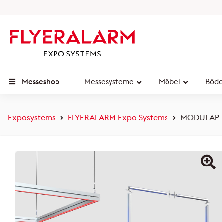
Messeshop
Messesysteme
Möbel
Böd
Exposystems
FLYERALARM Expo Systems
MODULAP L