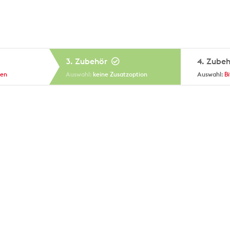
3. Zubehör
4. Zube
len
keine Zusatzoption
B