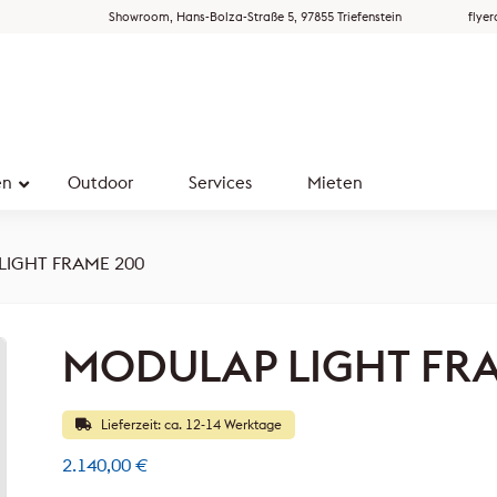
Showroom, Hans-Bolza-Straße 5, 97855 Triefenstein
flye
en
Outdoor
Services
Mieten
IGHT FRAME 200
MODULAP LIGHT FR
Lieferzeit: ca. 12-14 Werktage
2.140,00
€