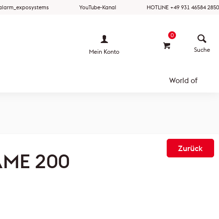
ralarm_exposystems
YouTube-Kanal
HOTLINE +49 931 46584 2850
0
Mein Konto
World of
Zurück
AME 200