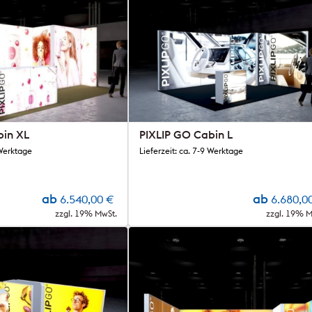
bin XL
PIXLIP GO Cabin L
 Werktage
Lieferzeit: ca. 7-9 Werktage
ab
ab
6.540,00
€
6.680,0
zzgl. 19% MwSt.
zzgl. 19% M