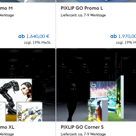
omo M
PIXLIP GO Promo L
 Werktage
Lieferzeit: ca. 7-9 Werktage
ab
ab
1.640,00
€
1.970,0
zzgl. 19% MwSt.
zzgl. 19% M
omo XL
PIXLIP GO Corner S
 Werktage
Lieferzeit: ca. 7-9 Werktage