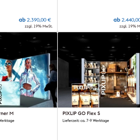
ab
ab
2.390,00
€
2.440,0
zzgl. 19% MwSt.
zzgl. 19% M
rner M
PIXLIP GO Flex S
 Werktage
Lieferzeit: ca. 7-9 Werktage