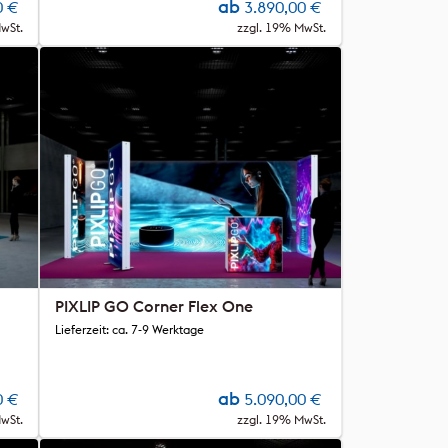
ab
0
€
3.890,00
€
wSt.
zzgl. 19% MwSt.
PIXLIP GO Corner Flex One
Lieferzeit: ca. 7-9 Werktage
ab
0
€
5.090,00
€
wSt.
zzgl. 19% MwSt.