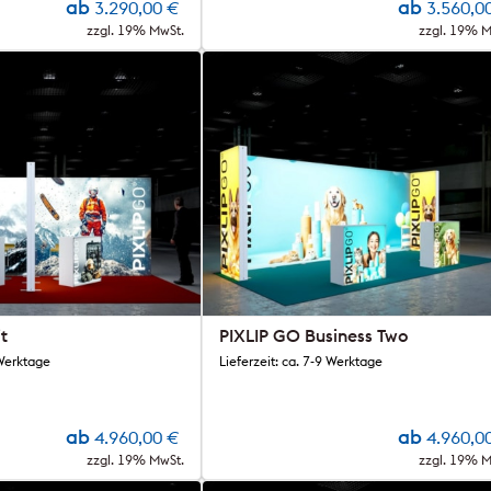
ab
ab
3.290,00
€
3.560,0
zzgl. 19% MwSt.
zzgl. 19% M
t
PIXLIP GO Business Two
 Werktage
Lieferzeit: ca. 7-9 Werktage
ab
ab
4.960,00
€
4.960,0
zzgl. 19% MwSt.
zzgl. 19% M