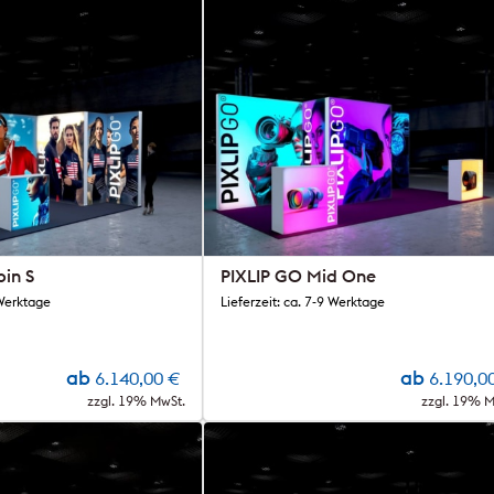
in S
PIXLIP GO Mid One
 Werktage
Lieferzeit: ca. 7-9 Werktage
ab
ab
6.140,00
€
6.190,0
zzgl. 19% MwSt.
zzgl. 19% M