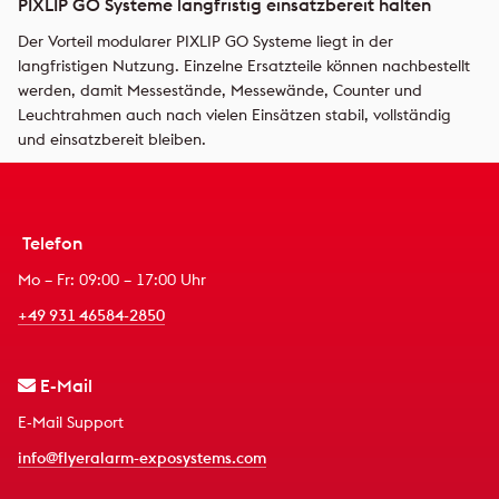
PIXLIP GO Systeme langfristig einsatzbereit halten
Der Vorteil modularer PIXLIP GO Systeme liegt in der
langfristigen Nutzung. Einzelne Ersatzteile können nachbestellt
werden, damit Messestände, Messewände, Counter und
Leuchtrahmen auch nach vielen Einsätzen stabil, vollständig
und einsatzbereit bleiben.
Telefon
Mo – Fr: 09:00 – 17:00 Uhr
+49 931 46584-2850
E-Mail
E-Mail Support
info@flyeralarm-exposystems.com