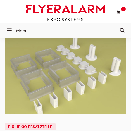
0
Menu
PIXLIP GO ERSATZTEILE