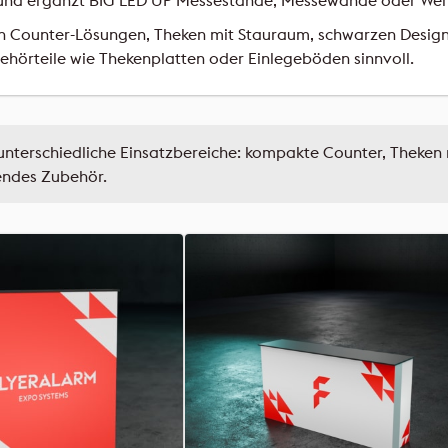
n und ergänzt BIG LED UP Messestände, Messewände oder Wer
n Counter-Lösungen, Theken mit Stauraum, schwarzen Design
ehörteile wie Thekenplatten oder Einlegeböden sinnvoll.
unterschiedliche Einsatzbereiche: kompakte Counter, Theken
endes Zubehör.