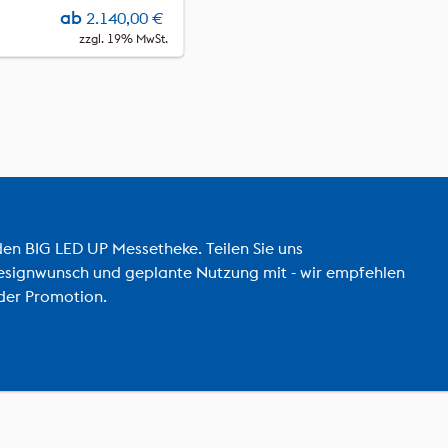
ab
2.140,00
€
zzgl. 19% MwSt.
den BIG LED UP Messetheke. Teilen Sie uns
esignwunsch und geplante Nutzung mit - wir empfehlen
der Promotion.