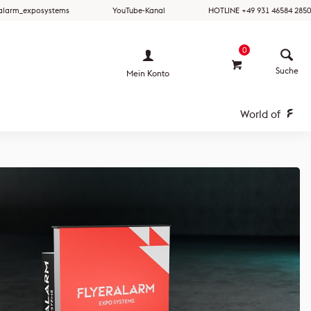
ralarm_exposystems
YouTube-Kanal
HOTLINE +49 931 46584 2850
0
Mein Konto
World of