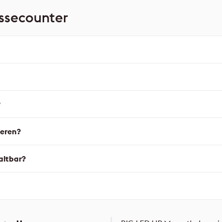
ssecounter
?
ieren?
altbar?