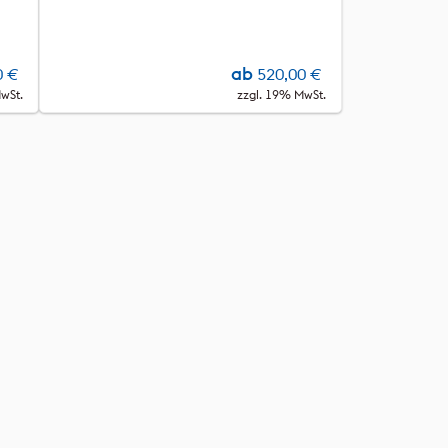
ab
0
€
520,00
€
wSt.
zzgl. 19% MwSt.