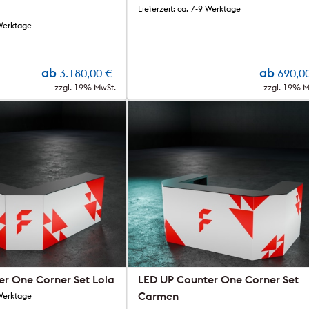
Lieferzeit: ca. 7-9 Werktage
 Werktage
ab
ab
3.180,00
€
690,0
zzgl. 19% MwSt.
zzgl. 19% M
r One Corner Set Lola
LED UP Counter One Corner Set
Carmen
 Werktage