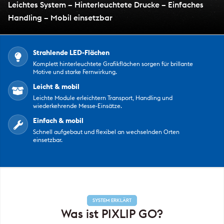
Leichtes System – Hinterleuchtete Drucke – Einfaches
Handling – Mobil einsetzbar
Strahlende LED-Flächen

Komplett hinterleuchtete Grafikflächen sorgen für brillante
Motive und starke Fernwirkung.
Leicht & mobil

Leichte Module erleichtern Transport, Handling und
wiederkehrende Messe-Einsätze.
Einfach & mobil

Schnell aufgebaut und flexibel an wechselnden Orten
einsetzbar.
SYSTEM ERKLÄRT
Was ist PIXLIP GO?