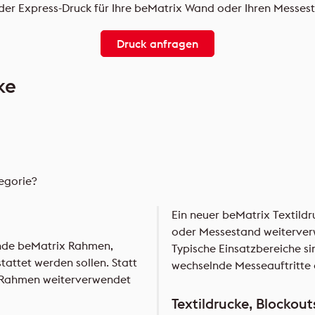
t oder Express-Druck für Ihre beMatrix Wand oder Ihren Messes
Druck anfragen
ke
tegorie?
Ein neuer beMatrix Textild
oder Messestand weiterverw
ende beMatrix Rahmen,
Typische Einsatzbereiche s
ttet werden sollen. Statt
wechselnde Messeauftritte o
e Rahmen weiterverwendet
Textildrucke, Blockou