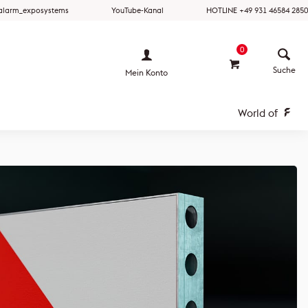
ralarm_exposystems
YouTube-Kanal
HOTLINE +49 931 46584 2850
0
Mein Konto
World of