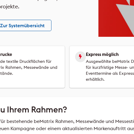
rojekte.
Zur Systemübersicht
drucke
Express möglich
de textile Druckflächen für
Ausgewählte beMatrix D
rix Rahmen, Messewände und
für kurzfristige Messe- u
tände.
Eventtermine als Express
erhältlich.
 zu Ihrem Rahmen?
 für bestehende beMatrix Rahmen, Messewände und Messestä
euen Kampagne oder einem aktualisierten Markenauftritt aus