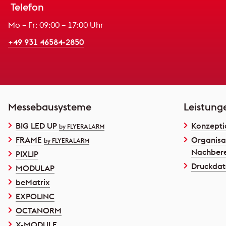
Telefon
Mo – Fr: 09:00 – 17:00 Uhr
+49 931 46584-2850
Messebausysteme
Leistung
BIG LED UP
Konzepti
by FLYERALARM
FRAME
Organisa
by FLYERALARM
Nachbere
PIXLIP
Druckdat
MODULAP
beMatrix
EXPOLINC
OCTANORM
X-MODULE