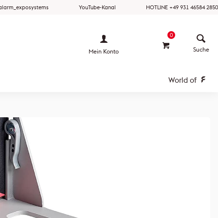
ralarm_exposystems
YouTube-Kanal
HOTLINE +49 931 46584 2850
0
Mein Konto
World of