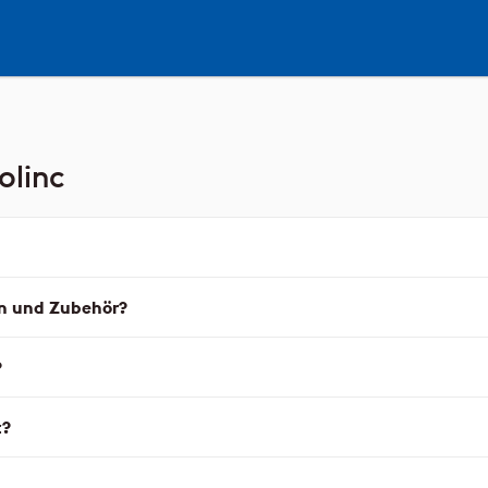
olinc
en und Zubehör?
?
t?