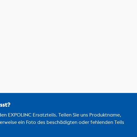
sst?
den EXPOLINC Ersatzteils. Teilen Sie uns Produktname,
weise ein Foto des beschädigten oder fehlenden Teils