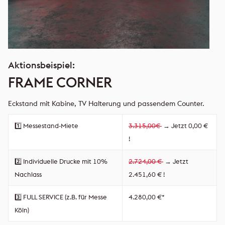
Aktionsbeispiel:
FRAME CORNER
Eckstand mit Kabine, TV Halterung und passendem Counter.
1️⃣ Messestand-Miete
3.315,00€
→ Jetzt 0,00 €
!
2️⃣ Individuelle Drucke mit 10%
2.724,00 €
→ Jetzt
Nachlass
2.451,60 € !
3️⃣ FULL SERVICE (z.B. für Messe
4.280,00 €*
Köln)