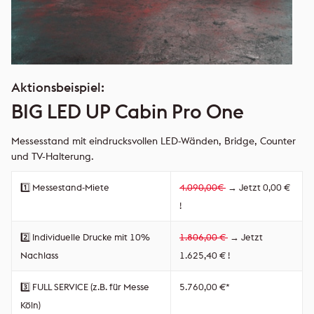
Aktionsbeispiel:
BIG LED UP Cabin Pro One
Messesstand mit eindrucksvollen LED-Wänden, Bridge, Counter
und TV-Halterung.
1️⃣ Messestand-Miete
4.090,00€
→ Jetzt 0,00 €
!
2️⃣ Individuelle Drucke mit 10%
1.806,00 €
→ Jetzt
Nachlass
1.625,40 € !
3️⃣ FULL SERVICE (z.B. für Messe
5.760,00 €*
Köln)