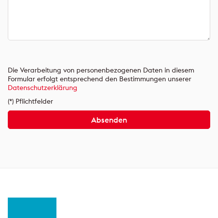
Bitte
lasse
Bitte
Die Verarbeitung von personenbezogenen Daten in diesem
dieses
lasse
Formular erfolgt entsprechend den Bestimmungen unserer
Feld
dieses
Datenschutzerklärung
leer.
Feld
(*) Pflichtfelder
leer.