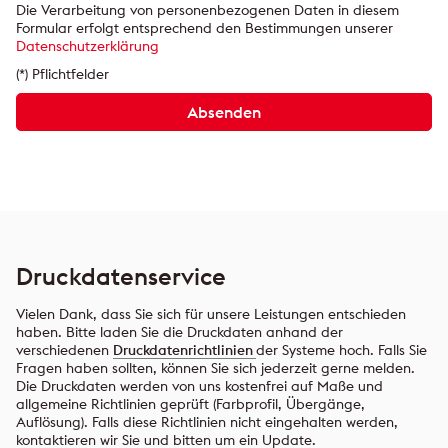
Bitte
Bitte
Die Verarbeitung von personenbezogenen Daten in diesem
lasse
lasse
Formular erfolgt entsprechend den Bestimmungen unserer
dieses
dieses
Datenschutzerklärung
Feld
Feld
(*) Pflichtfelder
leer.
leer.
Druckdatenservice
Vielen Dank, dass Sie sich für unsere Leistungen entschieden
haben. Bitte laden Sie die Druckdaten anhand der
verschiedenen
Druckdatenrichtlinien
der Systeme hoch. Falls Sie
Fragen haben sollten, können Sie sich jederzeit gerne melden.
Die Druckdaten werden von uns kostenfrei auf Maße und
allgemeine Richtlinien geprüft (Farbprofil, Übergänge,
Auflösung). Falls diese Richtlinien nicht eingehalten werden,
kontaktieren wir Sie und bitten um ein Update.