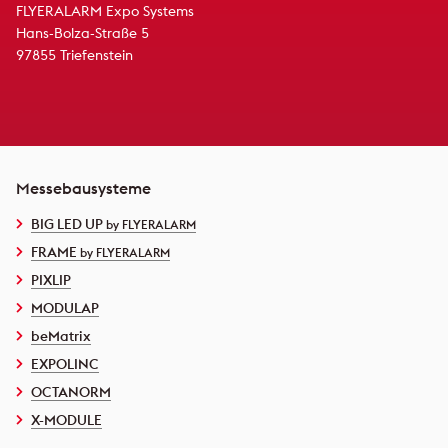
FLYERALARM Expo Systems
Hans-Bolza-Straße 5
97855 Triefenstein
Messebausysteme
BIG LED UP
by FLYERALARM
FRAME
by FLYERALARM
PIXLIP
MODULAP
beMatrix
EXPOLINC
OCTANORM
X-MODULE