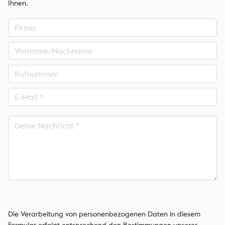
Ihnen.
Bitte
lasse
Bitte
Die Verarbeitung von personenbezogenen Daten in diesem
dieses
lasse