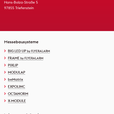
Hans-Bolza-Straße 5
97855 Triefenstein
Messebausysteme
BIG LED UP
by FLYERALARM
FRAME
by FLYERALARM
PIXLIP
MODULAP
beMatrix
EXPOLINC
OCTANORM
X-MODULE