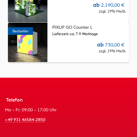
ab
2.190,00
€
zzgl. 19% MwSt.
PIXLIP GO Counter L
Lieferzeit: ca. 7-9 Werktage
ab
730,00
€
zzgl. 19% MwSt.
Telefon
Mo – Fr: 09:00 – 17:00 Uhr
+49 931 46584-2850