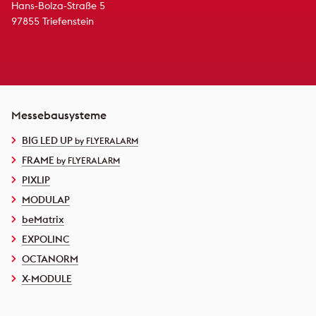
Hans-Bolza-Straße 5
97855 Triefenstein
Messebausysteme
BIG LED UP
by FLYERALARM
FRAME
by FLYERALARM
PIXLIP
MODULAP
beMatrix
EXPOLINC
OCTANORM
X-MODULE