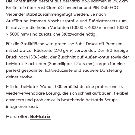
Die Konstruktion besteht aus beMatrix b62-Rahmen in 99,2 cm
Breite, die über Fast Clamp® connector und PIN D30 ECO
Verbinder stabil zusammengefügt werden. Je nach
Ausführung kommen Abschlussprofile und Fußplattensets zum
Einsatz. Für die hohen Varianten (10000 × 4000 mm und 10000
× 5000 mm) sind zusätzliche Stützwände nötig.
Für die Grafikfläche wird green line Subli-Dekostoff Premium
mit schwarzer Rückseite (270 g/m²) verwendet. Der 4/0-farbige
Druck nach ISO-Skala, der Zuschnitt auf Außenkontur sowie der
beMatrix-Flachkeder (Gummilippe 12 × 3 mm) sorgen für eine
perfekt gespannte, lichtreduzierte und saubere Darstellung
deiner Motive.
Mit der beMatrix Wand 1000 erhältst du eine professionelle,
wiederverwendbare Lösung, die sich schnell aufbauen, flexibel
erweitern und problemlos in bestehende beMatrix Setups
integrieren lässt.
Hersteller:
BeMatrix