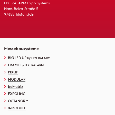
FLYERALARM Expo Systems
Hans-Bolza-Straße 5
97855 Triefenstein
Messebausysteme
BIG LED UP
by FLYERALARM
FRAME
by FLYERALARM
PIXLIP
MODULAP
beMatrix
EXPOLINC
OCTANORM
X-MODULE