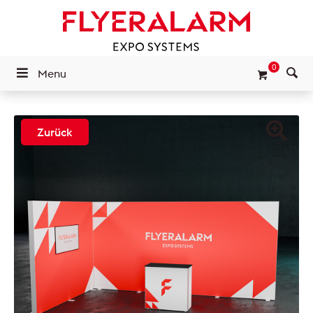
0
Menu
Zurück