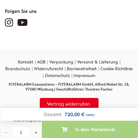
Folgen Sie uns
Kontakt
AGB
Verpackung
Versand & Lieferung
Brandschutz
Widerrufsrecht
Barrierefreiheit
Cookie-Richtlinie
Datenschutz
Impressum
FLYERALARM Exposystems – FLYERALARM GmbH, Alfred-Nobel-Str. 18,
97080 Würzburg | Geschäftsführer: Thorsten Fischer
Vertrag widerrufen
Gesamt
720,00
€
netto
Alle Rechte vorbehalten: Alle auf dieser Internetpräsenz verwendeten Texte,
Fotos und grafischen Gestaltungen sind urheberrechtlich geschützt.
In den Warenkorb