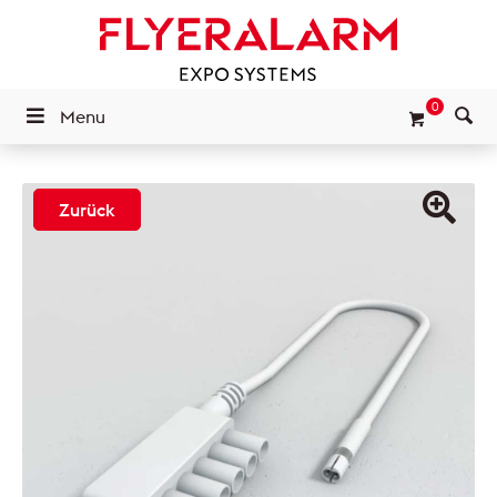
0
Menu
Zurück