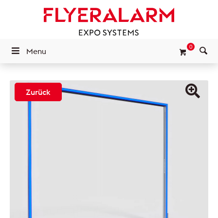
0
Menu
Zurück