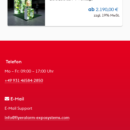
ab
2.190,00
€
zzgl. 19% MwSt.
Telefon
Mo – Fr: 09:00 – 17:00 Uhr
+49 931 46584-2850
E-Mail
E-Mail Support
info@flyeralarm-exposystems.com