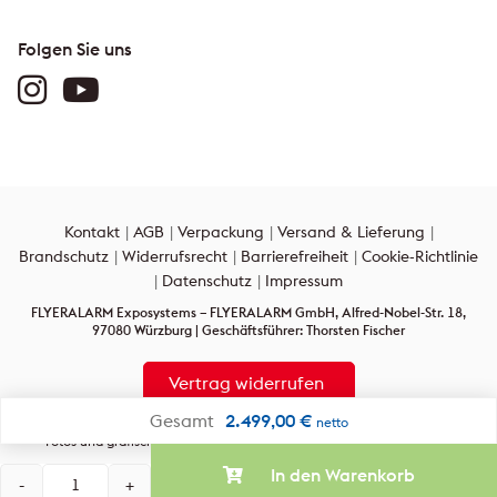
Folgen Sie uns
Kontakt
AGB
Verpackung
Versand & Lieferung
Brandschutz
Widerrufsrecht
Barrierefreiheit
Cookie-Richtlinie
Datenschutz
Impressum
FLYERALARM Exposystems – FLYERALARM GmbH, Alfred-Nobel-Str. 18,
97080 Würzburg | Geschäftsführer: Thorsten Fischer
Vertrag widerrufen
Gesamt
2.499,00
€
netto
Alle Rechte vorbehalten: Alle auf dieser Internetpräsenz verwendeten Texte,
Fotos und grafischen Gestaltungen sind urheberrechtlich geschützt.
In den Warenkorb