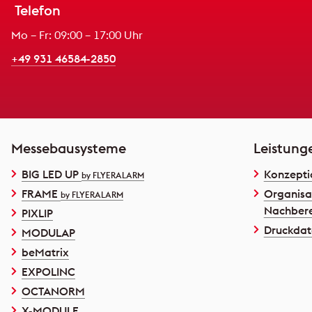
Telefon
Mo – Fr: 09:00 – 17:00 Uhr
+49 931 46584-2850
Messebausysteme
Leistung
BIG LED UP
Konzepti
by FLYERALARM
FRAME
Organisa
by FLYERALARM
Nachbere
PIXLIP
Druckdat
MODULAP
beMatrix
EXPOLINC
OCTANORM
X-MODULE