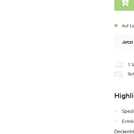
Auf La
Jetzt
7 T
Sic
Highl
Spezi
Ermög
Deckenh