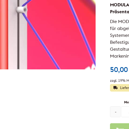
MODULAP 
Präsent
Die MODU
für abg
Systemen
Befestig
Gestaltu
Markenin
50,0
zzgl. 19% M
Liefe