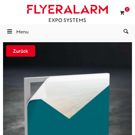
0
Menu
Zurück