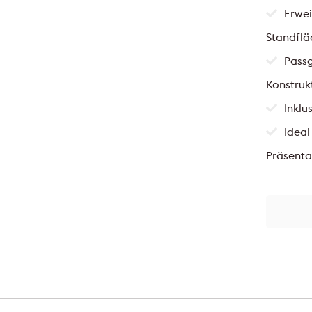
Erwe
Standflä
Passg
Konstruk
Inklu
Ideal
Präsenta