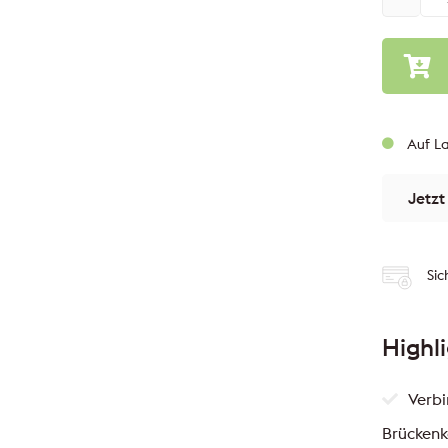
Auf La
Jetzt
Sic
Highl
Verb
Brückenk