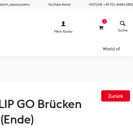
ralarm_exposystems
YouTube-Kanal
HOTLINE +49 931 46584 2850
0
Mein Konto
World of
Zurück
LIP GO Brücken
 (Ende)