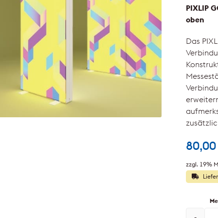
PIXLIP G
oben
Das PIXL
Verbindu
Konstruk
Messestä
Verbindu
erweiter
aufmerks
zusätzli
80,0
zzgl. 19% M
Liefe