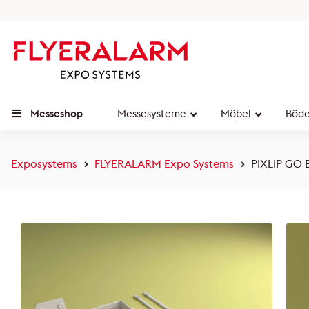
Messeshop
Messesysteme
Möbel
Böd
Exposystems
FLYERALARM Expo Systems
PIXLIP GO B