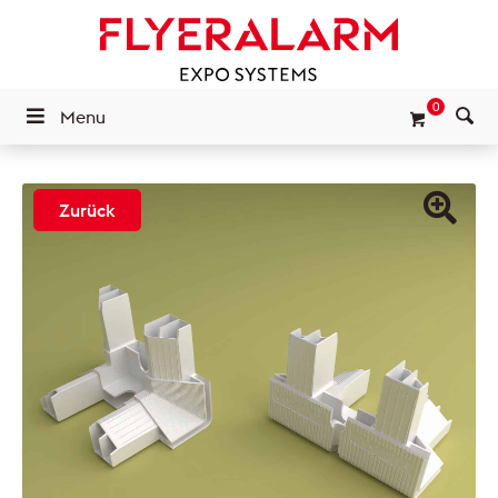
0
Menu
Zurück