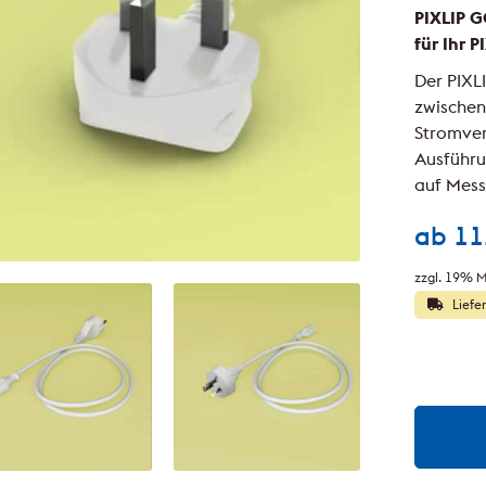
PIXLIP G
für Ihr 
Der PIXL
zwischen
Stromver
Ausführun
auf Mess
ab
11
zzgl. 19% M
Liefe