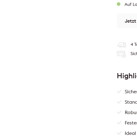
Auf La
Jetzt
4 T
Sic
Highl
Siche
Stan
Robus
Feste
Ideal