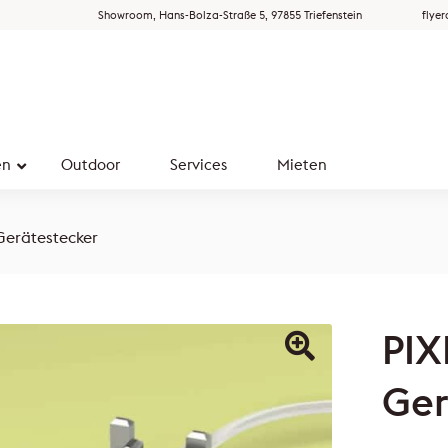
Showroom, Hans-Bolza-Straße 5, 97855 Triefenstein
flye
en
Outdoor
Services
Mieten
Gerätestecker
PIX
Ger