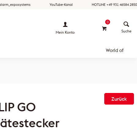
ralarm_exposystems
YouTube-Kanal
HOTLINE +49 931 46584 2850
0
Mein Konto
World of
Zurück
LIP GO
ätestecker