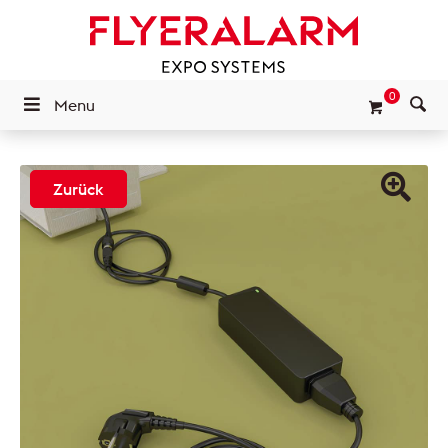
0
Menu
Zurück