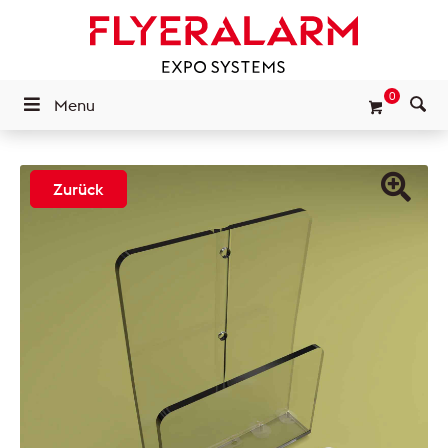
0
Menu
Zurück