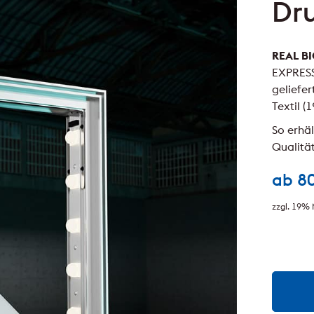
Dru
REAL BI
EXPRESS
geliefer
Textil (
So erhä
Qualität
ab
8
zzgl. 19% 