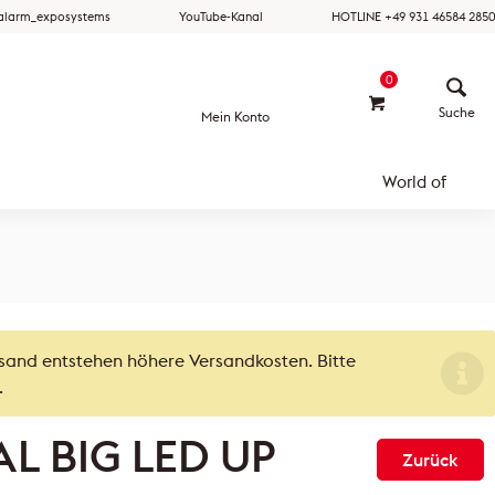
ralarm_exposystems
YouTube-Kanal
HOTLINE +49 931 46584 2850
0
Mein Konto
World of
rsand entstehen höhere Versandkosten. Bitte
.
AL BIG LED UP
Zurück