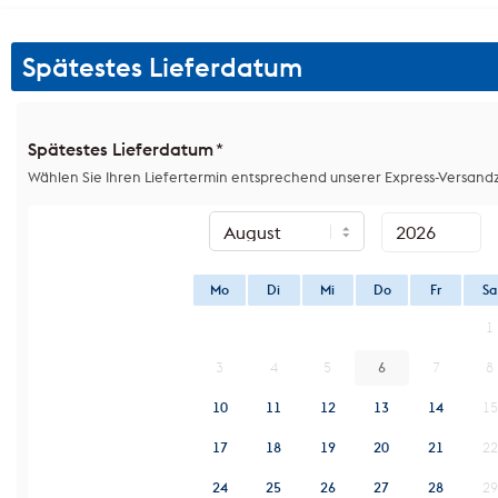
Spätestes Lieferdatum
Spätestes Lieferdatum
*
Wählen Sie Ihren Liefertermin entsprechend unserer Express-Versandz
Mo
Di
Mi
Do
Fr
Sa
1
3
4
5
6
7
8
10
11
12
13
14
15
17
18
19
20
21
22
24
25
26
27
28
29