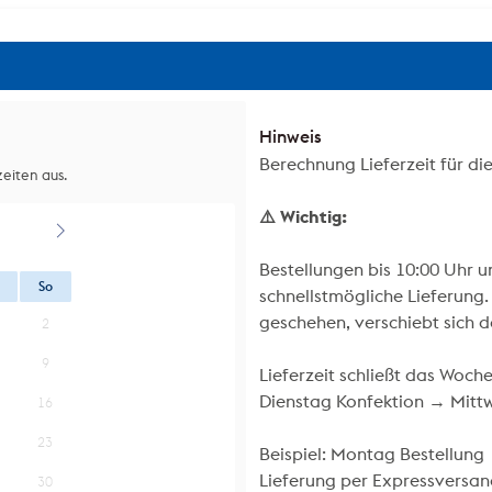
Hinweis
Berechnung Lieferzeit für di
eiten aus.
⚠️ Wichtig:
Bestellungen bis 10:00 Uhr 
So
schnellstmögliche Lieferung.
geschehen, verschiebt sich 
2
9
Lieferzeit schließt das Woc
Dienstag Konfektion → Mittw
16
23
Beispiel: Montag Bestellun
Lieferung per Expressversan
30