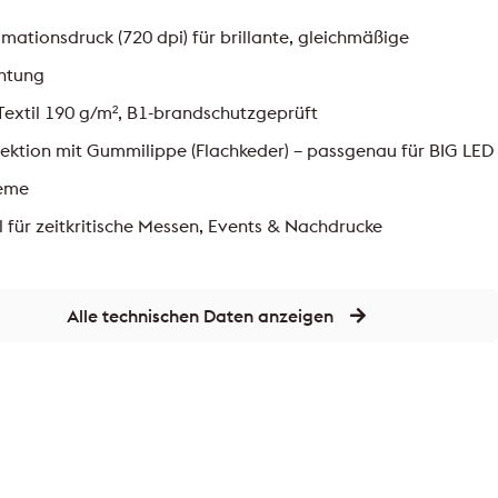
imationsdruck (720 dpi) für brillante, gleichmäßige
htung
Textil 190 g/m², B1-brandschutzgeprüft
ektion mit Gummilippe (Flachkeder) – passgenau für BIG LED
teme
l für zeitkritische Messen, Events & Nachdrucke
Alle technischen Daten anzeigen