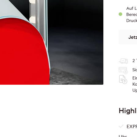
Auf L
Berec
Druc
Jet
2 
Si
Ei
Ko
U
Highl
EXPR
Uhr