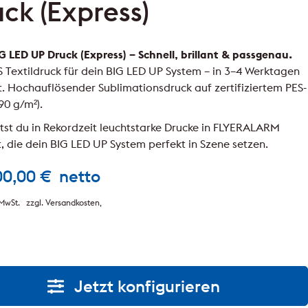
ck (Express)
G LED UP Druck (Express) – Schnell, brillant & passgenau.
 Textildruck für dein BIG LED UP System – in 3–4 Werktagen
t. Hochauflösender Sublimationsdruck auf zertifiziertem PES-
190 g/m²).
ltst du in Rekordzeit leuchtstarke Drucke in FLYERALARM
, die dein BIG LED UP System perfekt in Szene setzen.
00,00
€
netto
MwSt.
zzgl. Versandkosten
Jetzt konfigurieren