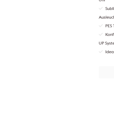
Subl
Ausleuc
PES 
Konf
UP Sys
Idea