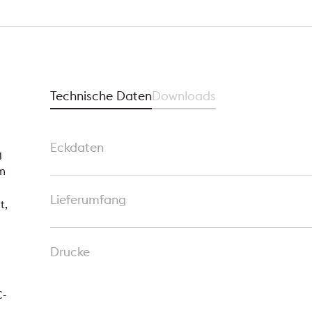
Technische Daten
Downloads
Eckdaten
g
em
Lieferumfang
t,
Drucke
C-