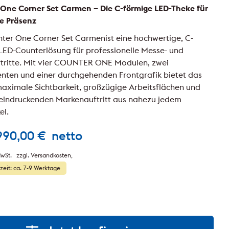
One Corner Set Carmen – Die C-förmige LED-Theke für
e Präsenz
ter One Corner Set Carmenist eine hochwertige, C-
LED-Counterlösung für professionelle Messe- und
tritte. Mit vier COUNTER ONE Modulen, zwei
nten und einer durchgehenden Frontgrafik bietet das
aximale Sichtbarkeit, großzügige Arbeitsflächen und
eindruckenden Markenauftritt aus nahezu jedem
el.
990,00
€
netto
wSt.
zzgl. Versandkosten
rzeit: ca. 7-9 Werktage