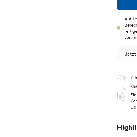
Auf La
Berech
ferti
verse
Jetzt
7 T
Sic
Ei
Kon
Up
Highl