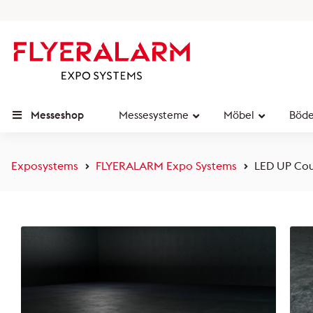
Messeshop
Messesysteme
Möbel
Böd
Exposystems
FLYERALARM Expo Systems
LED UP Cou