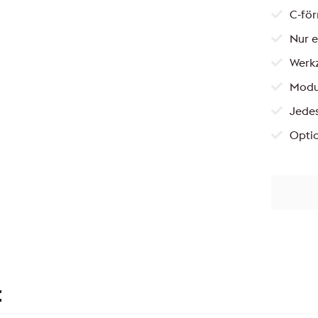
C-för
Nur e
Werkz
Modu
Jede
Optio
t