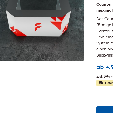
Counter 
maximal
Das Coun
förmige 
Eventauf
Eckeleme
System m
einen be
Blickwink
ab
4.
zzgl. 19% M
Liefe