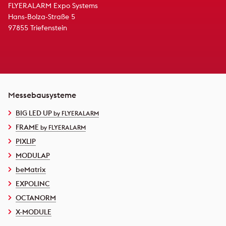
FLYERALARM Expo Systems
Hans-Bolza-Straße 5
97855 Triefenstein
Messebausysteme
BIG LED UP
by FLYERALARM
FRAME
by FLYERALARM
PIXLIP
MODULAP
beMatrix
EXPOLINC
OCTANORM
X-MODULE