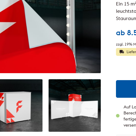
Ein 15 m
leuchtst
Stauraum
ab
8.
zzgl. 19% M
Liefe
Auf La
Berech
ferti
verse