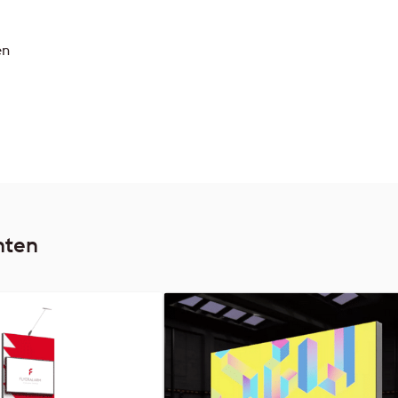
en
nten