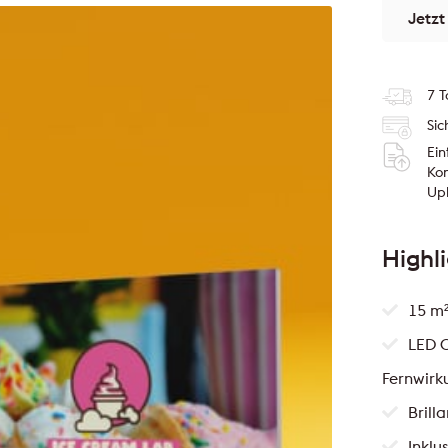
Jetzt
7 T
Sic
Ei
Kon
Up
Highl
15 m²
LED 
Fernwirk
Brill
Inklu