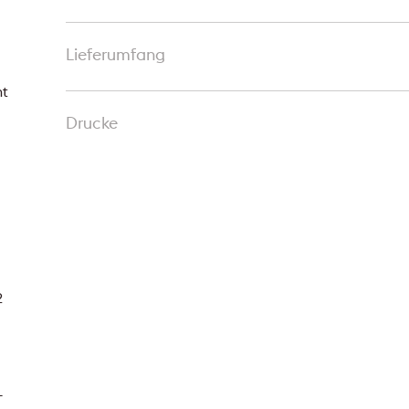
Lieferumfang
nt
Drucke
2
-