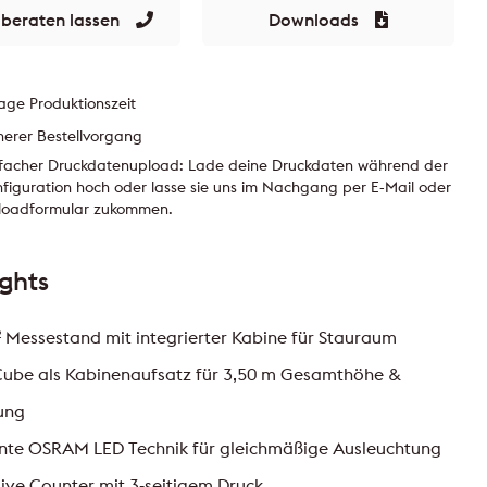
 beraten lassen
Downloads
age Produktionszeit
herer Bestellvorgang
nfacher Druckdatenupload: Lade deine Druckdaten während der
figuration hoch oder lasse sie uns im Nachgang per E-Mail oder
loadformular zukommen.
ights
 Messestand mit integrierter Kabine für Stauraum
Cube als Kabinenaufsatz für 3,50 m Gesamthöhe &
ung
ante OSRAM LED Technik für gleichmäßige Ausleuchtung
sive Counter mit 3-seitigem Druck