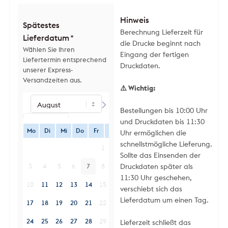
Hinweis
Spätestes
Berechnung Lieferzeit für
Lieferdatum
*
die Drucke beginnt nach
Wählen Sie Ihren
Eingang der fertigen
Liefertermin entsprechend
Druckdaten.
unserer Express-
Versandzeiten aus.
⚠️ Wichtig:
Bestellungen bis 10:00 Uhr
und Druckdaten bis 11:30
Mo
Di
Mi
Do
Fr
Sa
So
Uhr ermöglichen die
schnellstmögliche Lieferung.
1
2
Sollte das Einsenden der
Druckdaten später als
3
4
5
6
7
8
9
11:30 Uhr geschehen,
10
11
12
13
14
15
16
verschiebt sich das
Lieferdatum um einen Tag.
17
18
19
20
21
22
23
24
25
26
27
28
29
30
Lieferzeit schließt das