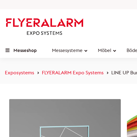
Messeshop
Messesysteme
Möbel
Böd
Exposystems
FLYERALARM Expo Systems
LINE UP Bu