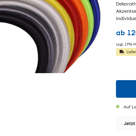
Dekorati
Akzentse
individu
ab
12
zzgl. 19% M
Liefe
Auf La
Jetzt