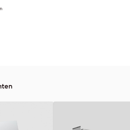
n
nten