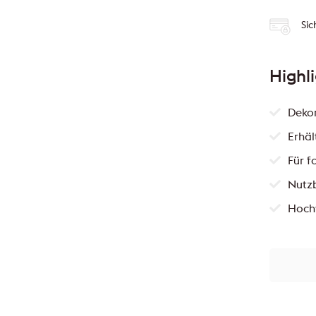
Sic
Highl
Dekor
Erhäl
Für f
Nutzb
Hochw