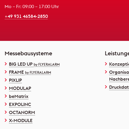
Mo – Fr: 09:00 – 17:00 Uhr
+49 931 46584-2850
Messebausysteme
Leistung
BIG LED UP
Konzepti
by FLYERALARM
FRAME
Organisa
by FLYERALARM
Nachbere
PIXLIP
Druckdat
MODULAP
beMatrix
EXPOLINC
OCTANORM
X-MODULE