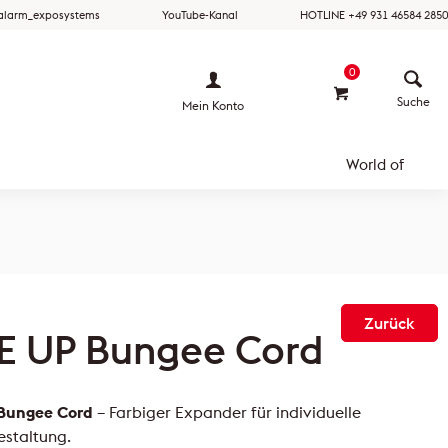
ralarm_exposystems
YouTube-Kanal
HOTLINE +49 931 46584 2850
0
Mein Konto
World of
Zurück
E UP Bungee Cord
 Bungee Cord
– Farbiger Expander für individuelle
estaltung.