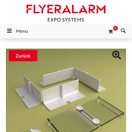
0
Menu
Zurück