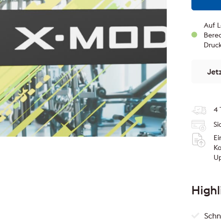
Auf L
Berec
Druc
Jet
4 
Si
Ei
Ko
U
Highl
Schn