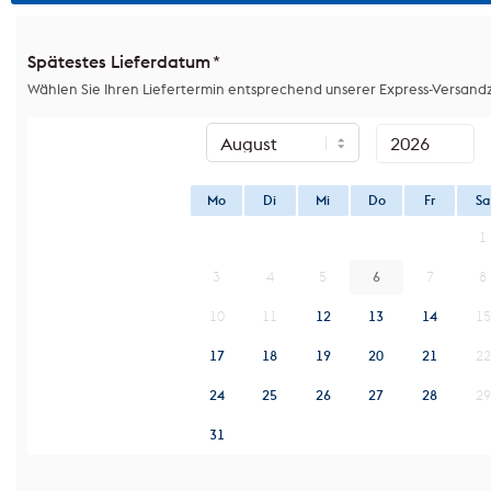
Spätestes Lieferdatum
*
Wählen Sie Ihren Liefertermin entsprechend unserer Express-Versandz
Mo
Di
Mi
Do
Fr
Sa
1
3
4
5
6
7
8
10
11
12
13
14
15
17
18
19
20
21
22
24
25
26
27
28
29
31