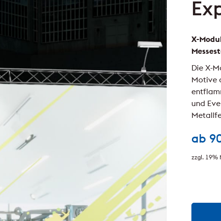
Exp
X-Modul
Messes
Die X-M
Motive a
entflam
und Eve
Metallfe
ab
9
zzgl. 19% 