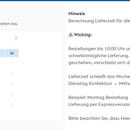
Hinweis
Berechnung Lieferzeit für di
eiten aus.
⚠️ Wichtig:
Bestellungen bis 10:00 Uhr 
So
schnellstmögliche Lieferung.
geschehen, verschiebt sich 
2
9
Lieferzeit schließt das Woc
Dienstag Konfektion → Mittw
16
23
Beispiel: Montag Bestellun
Lieferung per Expressversan
30
Bitte beachten Sie, dass Feie