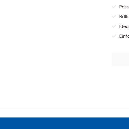
Pass
Bril
Idea
Einf