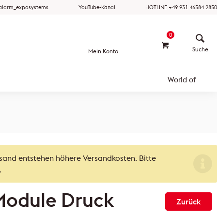
ralarm_exposystems
YouTube-Kanal
HOTLINE +49 931 46584 2850
0
Mein Konto
World of
rsand entstehen höhere Versandkosten. Bitte
.
Module Druck
Zurück